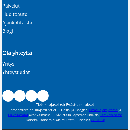
Palvelut
Huoltoauto
Ajankohtaista
Blogi
Ota yhteyttä
Yritys
Yhteystiedot
Facebook
Instagram
LinkedIn
Youtube
Tietosuojaseloste
Evästeasetukset
Tämä sivusto on suojattu reCAPTCHA:lla, ja Googlen
Tietosuojakäytäntö
ja
Palveluehdot
ovat voimassa. — Sivustolla käytetään ilmaisia
Font Awesome
ikoneita. Ikoneita ei ole muutettu. Lisenssi:
CC
BY 4.0