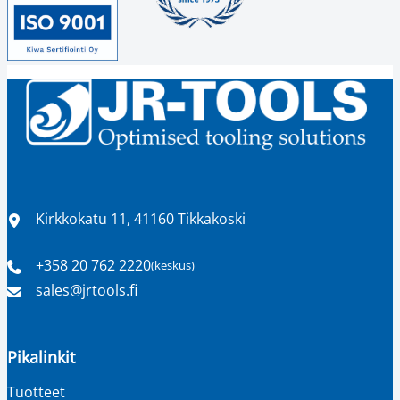
Sijainti
Kirkkokatu 11, 41160 Tikkakoski
+358 20 762 2220
(keskus)
Puhelinnumero
Sähköpostiosoite
sales​@jrtools.fi
Pikalinkit
Tuotteet