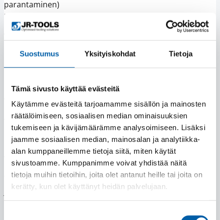
parantaminen)
Lakisääteiseen velvoitteeseen (esim. kirjanpitovelvoite)
Tietojen säilytysaika
Suostumus
Yksityiskohdat
Tietoja
Henkilötietoja säilytetään vain niin kauan kuin on tarpeen
edellä mainittujen tarkoitusten toteuttamiseksi tai lain
niin vaatiessa.
Tämä sivusto käyttää evästeitä
Tietojen vastaanottajat ja siirrot
Käytämme evästeitä tarjoamamme sisällön ja mainosten
räätälöimiseen, sosiaalisen median ominaisuuksien
Voimme jakaa tietoja luotettavien kolmansien
tukemiseen ja kävijämäärämme analysoimiseen. Lisäksi
osapuolten kanssa:
jaamme sosiaalisen median, mainosalan ja analytiikka-
alan kumppaneillemme tietoja siitä, miten käytät
Analytiikka- ja markkinointityökalut
sivustoamme. Kumppanimme voivat yhdistää näitä
Pilvipalveluntarjoajat
tietoja muihin tietoihin, joita olet antanut heille tai joita on
Tietoja voidaan siirtää EU:n tai ETA:n ulkopuolelle vain,
kerätty, kun olet käyttänyt heidän palvelujaan.
jos asianmukaiset suojaustoimet (esim. EU:n
mallisopimuslausekkeet) ovat käytössä.
Suostumuksen