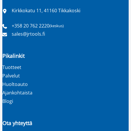
Sijainti
Kirkkokatu 11, 41160 Tikkakoski
+358 20 762 2220
(keskus)
Puhelinnumero
Sähköpostiosoite
sales​@jrtools.fi
Pikalinkit
Tuotteet
Palvelut
Huoltoauto
Ajankohtaista
Blogi
Ota yhteyttä