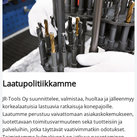
Laatupolitiikkamme
JR-Tools Oy suunnittelee, valmistaa, huoltaa ja jälleenmyy
korkealaatuisia lastuavia ratkaisuja konepajoille.
Laatumme perustuu vaivattomaan asiakaskokemukseen,
luotettavaan toimitusvarmuuteen sekä tuotteisiin ja
palveluihin, jotka täyttävät vaativimmatkin odotukset.
Toimintamme kulmakivenä on jatkuva parantaminen