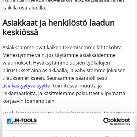
kaikilla osa-alueilla.
Asiakkaat ja henkilöstö laadun
keskiössä
Asiakkaamme ovat kaiken tekemisemme lähtökohta.
Menestymme vain, jos täytämme asiakkaidemme
vaatimukset. Hyväksytämme uusien työkalujen
piirustukset aina asiakkaalla, ja vahvistamme jokaisen
tilauksen erikseen. Seuraamme säännöllisesti
asiakastyytyväisyyttä
, toimitusvarmuutta ja
reklamaatioita, ja käsittelemme palautteet viipymättä
korjaavin toimenpitein.
Henkilöstömme on tärkein voimavaramme. Panostamme
työhyvinvointiin, osaamisen kehittämiseen ja avoimeen
toimintakulttuuriin, jossa jokainen pääsee kehittämään
omaa työtään. Henkilöstö- ja asiakastyytyväisyyttä