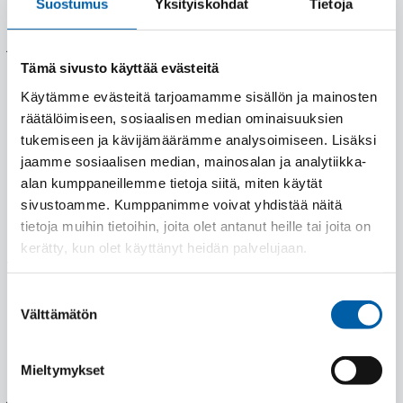
Suostumus
Yksityiskohdat
Tietoja
mitataan vuosittain, ja tuloksia hyödynnetään osana
jatkuvan parantamisen toimintamallia.
Tämä sivusto käyttää evästeitä
Sertifioitu ja mitattava laatu
Käytämme evästeitä tarjoamamme sisällön ja mainosten
räätälöimiseen, sosiaalisen median ominaisuuksien
Laatupolitiikkamme kattaa tuotteet, palvelut, projektit ja
tukemiseen ja kävijämäärämme analysoimiseen. Lisäksi
koko toimitusketjun. Se koskee koko organisaatiota sekä
jaamme sosiaalisen median, mainosalan ja analytiikka-
kumppaneita ja alihankkijoita. Toimimme ISO 9001 -
alan kumppaneillemme tietoja siitä, miten käytät
laatujärjestelmän mukaisesti ja hyödynnämme
sivustoamme. Kumppanimme voivat yhdistää näitä
strategisesti tärkeää IMS-järjestelmää toimintamme
tietoja muihin tietoihin, joita olet antanut heille tai joita on
kehittämisessä ja suorituskyvyn parantamisessa.
kerätty, kun olet käyttänyt heidän palvelujaan.
Yrityksemme johto on aktiivisesti mukana
laatujärjestelmän kehittämisessä, auditoinneissa ja
Suostumuksen
reklamaatioiden käsittelyssä.
Välttämätön
valinta
Keräämme toiminnastamme jatkuvasti dataa ja
seuraamme laadulle asetettuja mittareita, kuten asiakas-
Mieltymykset
ja henkilöstötyytyväisyyttä, toimitusvarmuutta,