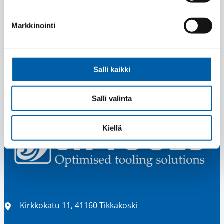
Markkinointi
Salli kaikki
Salli valinta
Kiellä
Sijainti
Kirkkokatu 11, 41160 Tikkakoski