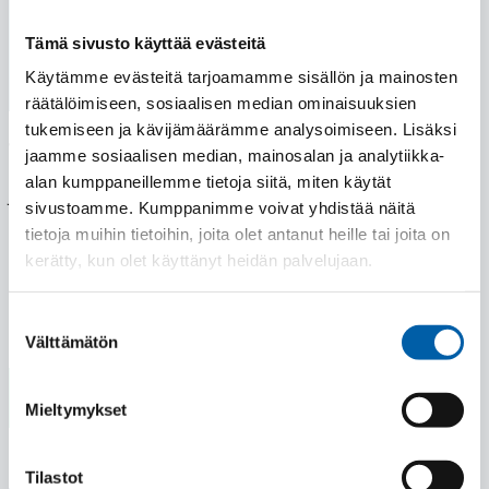
Tämä sivusto käyttää evästeitä
Käytämme evästeitä tarjoamamme sisällön ja mainosten
räätälöimiseen, sosiaalisen median ominaisuuksien
tukemiseen ja kävijämäärämme analysoimiseen. Lisäksi
Työkaluhioja
jaamme sosiaalisen median, mainosalan ja analytiikka-
alan kumppaneillemme tietoja siitä, miten käytät
JR-Toolsin kasvupaineista johtuen etsimme nyt
sivustoamme. Kumppanimme voivat yhdistää näitä
Manuaali-/CNC-hiojaa.
tietoja muihin tietoihin, joita olet antanut heille tai joita on
kerätty, kun olet käyttänyt heidän palvelujaan.
Lue lisää
Suostumuksen
Välttämätön
valinta
Mieltymykset
Tilastot