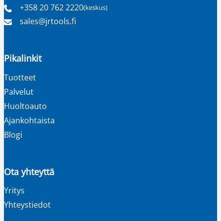
+358 20 762 2220
(keskus)
Puhelinnumero
Sähköpostiosoite
sales​@jrtools.fi
Pikalinkit
Tuotteet
Palvelut
Huoltoauto
Ajankohtaista
Blogi
Ota yhteyttä
Yritys
Yhteystiedot