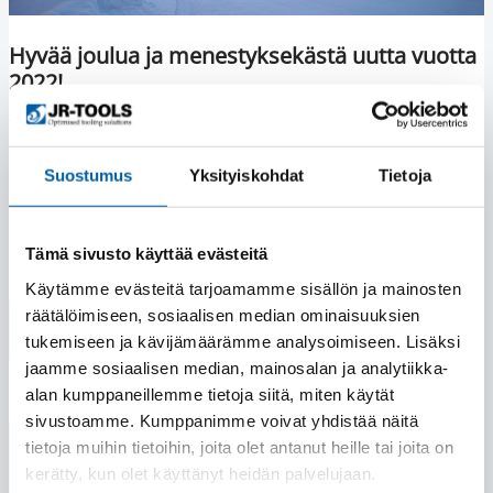
Hyvää joulua ja menestyksekästä uutta vuotta
2022!
Toivotamme kaikille hyvää joulua ja menestyksekästä
uutta vuotta 2022!
Suostumus
Yksityiskohdat
Tietoja
Lue lisää
Tämä sivusto käyttää evästeitä
Käytämme evästeitä tarjoamamme sisällön ja mainosten
räätälöimiseen, sosiaalisen median ominaisuuksien
tukemiseen ja kävijämäärämme analysoimiseen. Lisäksi
jaamme sosiaalisen median, mainosalan ja analytiikka-
alan kumppaneillemme tietoja siitä, miten käytät
sivustoamme. Kumppanimme voivat yhdistää näitä
tietoja muihin tietoihin, joita olet antanut heille tai joita on
kerätty, kun olet käyttänyt heidän palvelujaan.