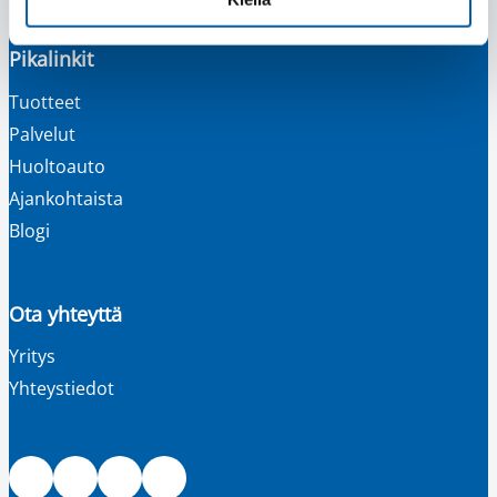
Pikalinkit
Tuotteet
Palvelut
Huoltoauto
Ajankohtaista
Blogi
Ota yhteyttä
Yritys
Yhteystiedot
Facebook
Instagram
LinkedIn
Youtube