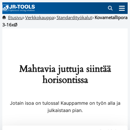
Etusivu
Verkkokauppa
Standardityökalut
Kovametallipora
3-16xØ
Mahtavia juttuja siintää
horisontissa
Jotain isoa on tulossa! Kauppamme on työn alla ja
julkaistaan pian.