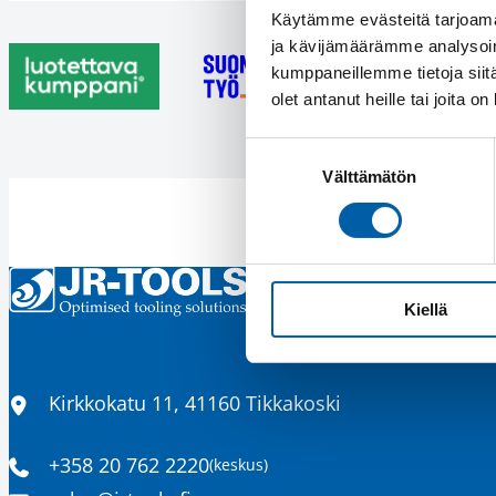
Käytämme evästeitä tarjoama
ja kävijämäärämme analysoim
kumppaneillemme tietoja siitä
olet antanut heille tai joita o
Suostumuksen
Välttämätön
valinta
Kiellä
Sijainti
Kirkkokatu 11, 41160 Tikkakoski
+358 20 762 2220
(keskus)
Puhelinnumero