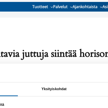
Tuotteet
Palvelut
Ajankohtaista
As
avia juttuja siintää horison
 isoa on tulossa! Kauppamme on työn alla ja julkaistaa
Yksityiskohdat
itä