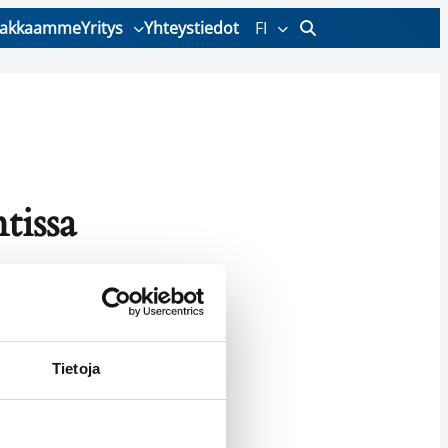
iakkaamme
Yritys
Yhteystiedot
FI
tissa
n pian.
Tietoja