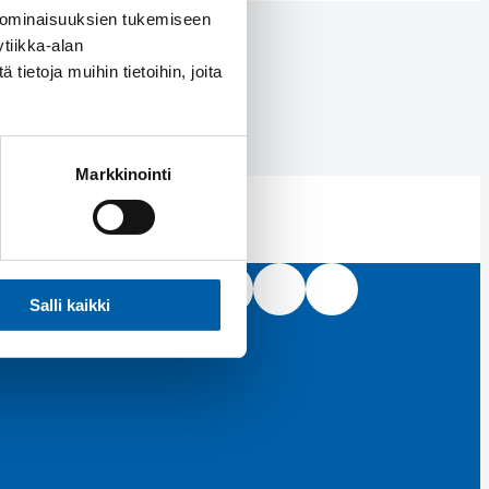
 ominaisuuksien tukemiseen
tiikka-alan
ietoja muihin tietoihin, joita
Markkinointi
Facebook
Instagram
LinkedIn
Youtube
Salli kaikki