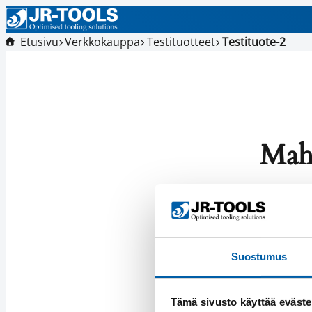
Etusivu
Verkkokauppa
Testituotteet
Testituote-2
Maht
Jotain
Suostumus
Tämä sivusto käyttää eväste