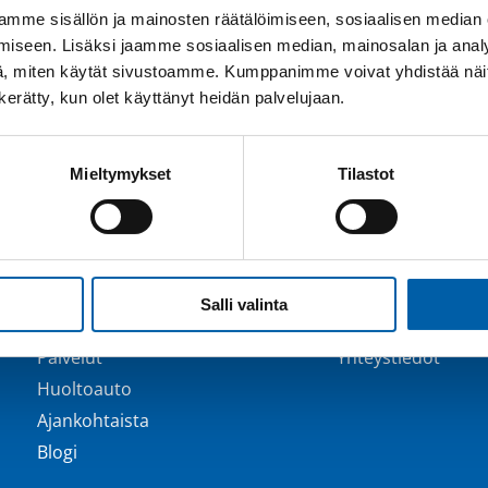
mme sisällön ja mainosten räätälöimiseen, sosiaalisen median
iseen. Lisäksi jaamme sosiaalisen median, mainosalan ja analy
, miten käytät sivustoamme. Kumppanimme voivat yhdistää näitä t
n kerätty, kun olet käyttänyt heidän palvelujaan.
Mieltymykset
Tilastot
Pikalinkit
Ota yhteyttä
Salli valinta
Tuotteet
Yritys
Palvelut
Yhteystiedot
Huoltoauto
Ajankohtaista
Blogi