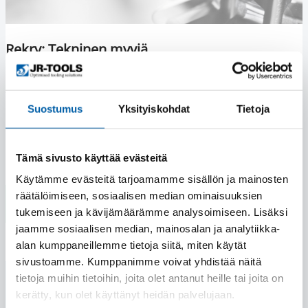
Rekry: Tekninen myyjä
Etsimme teknistä myyjää Tikkakoskelle vakituiseen
työsuhteeseen. Olisitko se sinä?
Suostumus
Yksityiskohdat
Tietoja
Lue lisää
Tämä sivusto käyttää evästeitä
Käytämme evästeitä tarjoamamme sisällön ja mainosten
räätälöimiseen, sosiaalisen median ominaisuuksien
tukemiseen ja kävijämäärämme analysoimiseen. Lisäksi
jaamme sosiaalisen median, mainosalan ja analytiikka-
alan kumppaneillemme tietoja siitä, miten käytät
sivustoamme. Kumppanimme voivat yhdistää näitä
tietoja muihin tietoihin, joita olet antanut heille tai joita on
kerätty, kun olet käyttänyt heidän palvelujaan.