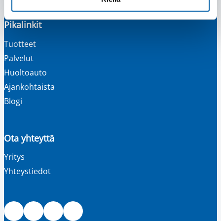
Pikalinkit
Tuotteet
Palvelut
Huoltoauto
Ajankohtaista
Blogi
Ota yhteyttä
Yritys
Yhteystiedot
Facebook
Instagram
LinkedIn
Youtube