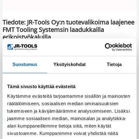
Tiedote: JR-Tools Oy:n tuotevalikoima laajenee
FMT Tooling Systemsin laadukkailla
erikoistyökaluilla
Suomen suurin metalliteollisuuden lastuavien
erikoistyökalujen valmistaja ja jälleenmyyjä JR-Tools Oy
Suostumus
Yksityiskohdat
Tietoja
on aloittanut portugalilaisen Frezite Groupin FMT Tooling
Systems -erikoistyökalujen jälleenmyyjänä.
Lue lisää
Tämä sivusto käyttää evästeitä
Käytämme evästeitä tarjoamamme sisällön ja mainosten
räätälöimiseen, sosiaalisen median ominaisuuksien
tukemiseen ja kävijämäärämme analysoimiseen. Lisäksi
jaamme sosiaalisen median, mainosalan ja analytiikka-
alan kumppaneillemme tietoja siitä, miten käytät
sivustoamme. Kumppanimme voivat yhdistää näitä