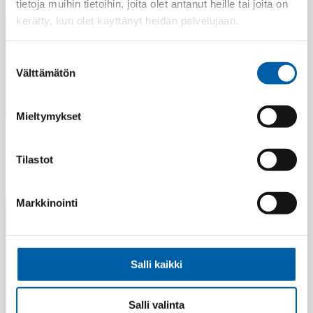
tietoja muihin tietoihin, joita olet antanut heille tai joita on
kerätty, kun olet käyttänyt heidän palvelujaan.
Suostumuksen
Välttämätön
valinta
Mieltymykset
Tilastot
Markkinointi
Salli kaikki
Salli valinta
Sijainti
Kirkkokatu 11, 41160 Tikkakoski