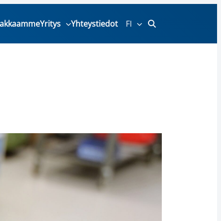
iakkaamme
Yritys
Yhteystiedot
FI