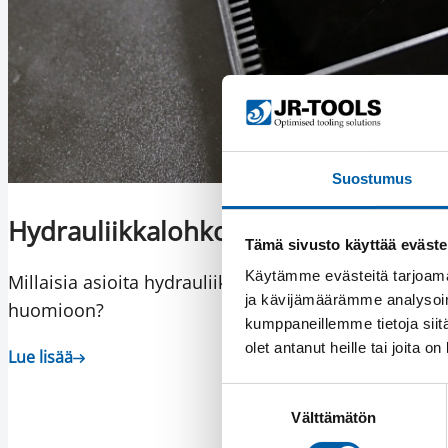
Suostumus
Hydrauliikkalohkon koneistus: Suunn
Tämä sivusto käyttää eväste
Käytämme evästeitä tarjoama
Millaisia asioita hydrauliikkalohkon koneistukseen k
ja kävijämäärämme analysoim
huomioon?
kumppaneillemme tietoja siitä
olet antanut heille tai joita o
Lue lisää
Suostumuksen
Välttämätön
valinta