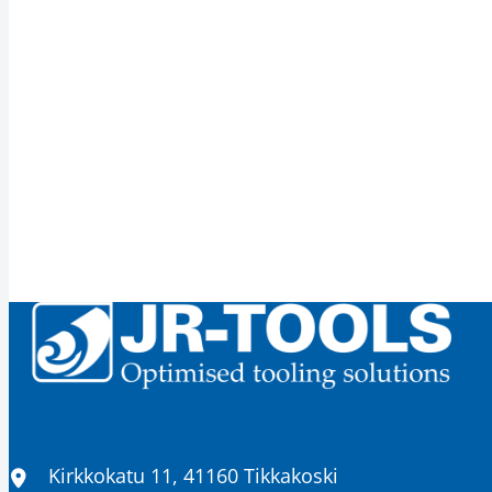
Sijainti
Kirkkokatu 11, 41160 Tikkakoski