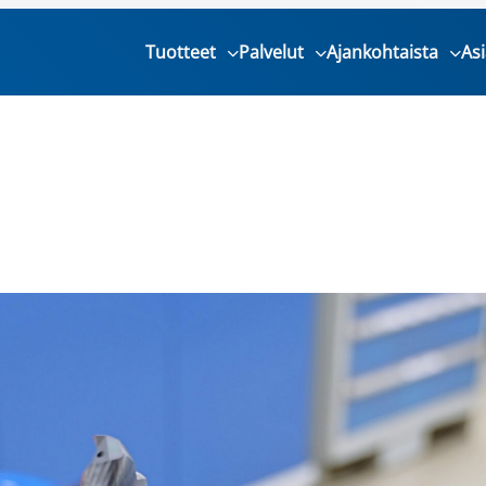
Tuotteet
Palvelut
Ajankohtaista
As