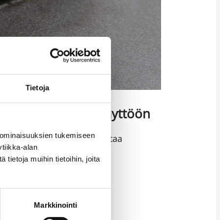
Tietoja
almistamiseen ja käyttöön
 ominaisuuksien tukemiseen
ssä ja huollossa on hyvä ottaa
tiikka-alan
ietoja muihin tietoihin, joita
Markkinointi