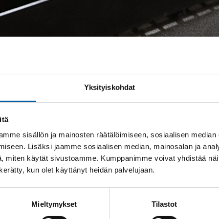
Yksityiskohdat
ittelijan vinkit poran ja kalvaimen v
itä
mme sisällön ja mainosten räätälöimiseen, sosiaalisen median
äytettävien kalvainten ja porien suunnittelussa, käytö
iseen. Lisäksi jaamme sosiaalisen median, mainosalan ja analy
, miten käytät sivustoamme. Kumppanimme voivat yhdistää näitä t
n kerätty, kun olet käyttänyt heidän palvelujaan.
Mieltymykset
Tilastot