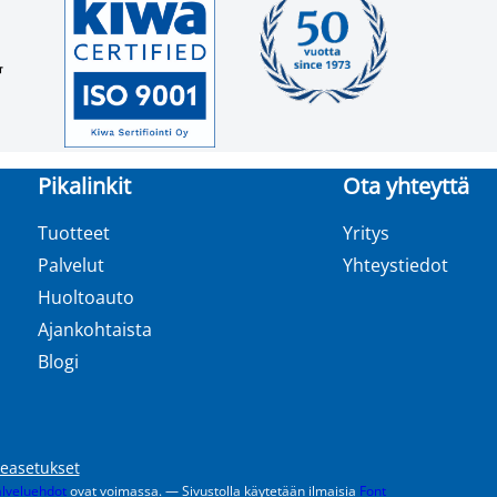
Pikalinkit
Ota yhteyttä
Tuotteet
Yritys
Palvelut
Yhteystiedot
Huoltoauto
Ajankohtaista
Blogi
teasetukset
lveluehdot
ovat voimassa. — Sivustolla käytetään ilmaisia
Font