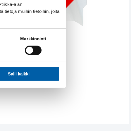
tiikka-alan
ietoja muihin tietoihin, joita
Markkinointi
Salli kaikki
 651!