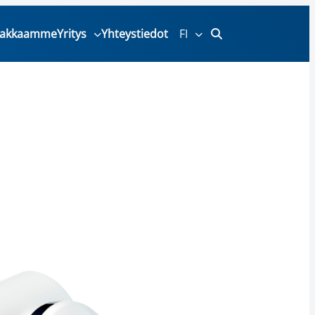
iakkaamme
Yritys
Yhteystiedot
FI