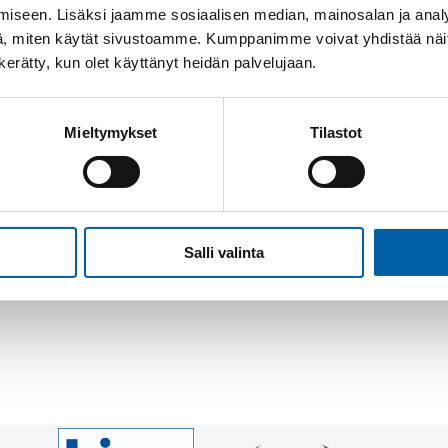
iseen. Lisäksi jaamme sosiaalisen median, mainosalan ja analy
, miten käytät sivustoamme. Kumppanimme voivat yhdistää näitä t
n kerätty, kun olet käyttänyt heidän palvelujaan.
Mieltymykset
Tilastot
Salli valinta
19.3.2026! Tervetuloa vierailemaan osastollamme A