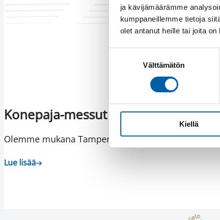
ja kävijämäärämme analysoim
kumppaneillemme tietoja siitä
olet antanut heille tai joita o
Suostumuksen
Välttämätön
valinta
Konepaja-messut 17.–19.3.2026
Kiellä
Olemme mukana Tampereen Konepaja-messuilla 17.–
Lue lisää