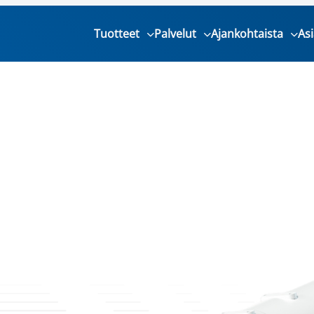
Tuotteet
Palvelut
Ajankohtaista
As