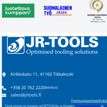
Sijainti
Kirkkokatu 11, 41160 Tikkakoski
+358 20 762 2220
(keskus)
Puhelinnumero
Sähköpostiosoite
sales​@jrtools.fi
Tietosuojaseloste
Eväs
Tämä sivusto on suojattu reCAPTCHA:lla, ja Googlen
Tietosuojakäytäntö
ja
Pa