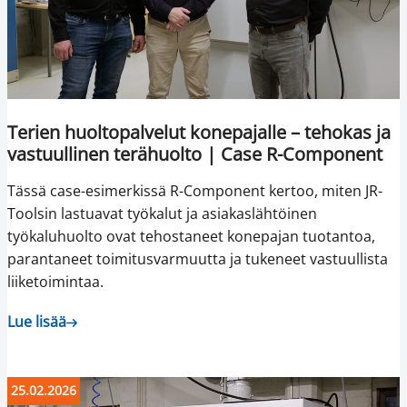
Terien huoltopalvelut konepajalle – tehokas ja
vastuullinen terähuolto | Case R-Component
Tässä case-esimerkissä R-Component kertoo, miten JR-
Toolsin lastuavat työkalut ja asiakaslähtöinen
työkaluhuolto ovat tehostaneet konepajan tuotantoa,
parantaneet toimitusvarmuutta ja tukeneet vastuullista
liiketoimintaa.
Lue lisää
25.02.2026