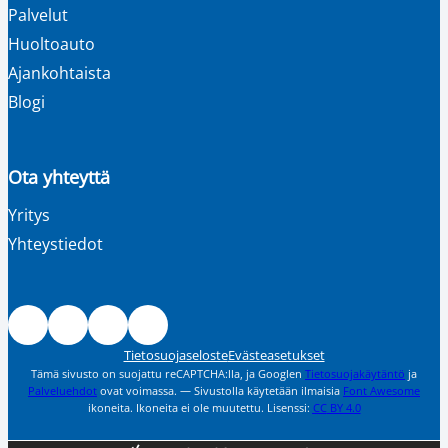
Palvelut
Huoltoauto
Ajankohtaista
Blogi
Ota yhteyttä
Yritys
Yhteystiedot
Facebook
Instagram
LinkedIn
Youtube
Tietosuojaseloste
Evästeasetukset
Tämä sivusto on suojattu reCAPTCHA:lla, ja Googlen
Tietosuojakäytäntö
ja
Palveluehdot
ovat voimassa. — Sivustolla käytetään ilmaisia
Font Awesome
ikoneita. Ikoneita ei ole muutettu. Lisenssi:
CC
BY 4.0