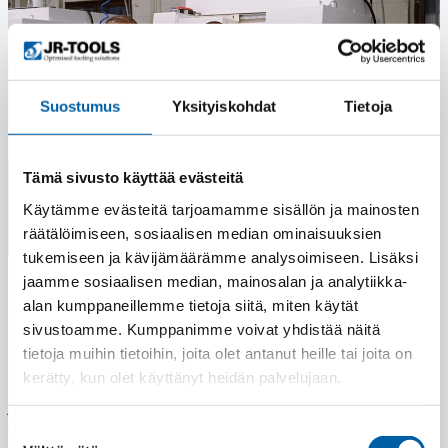
Suostumus
Yksityiskohdat
Tietoja
Tämä sivusto käyttää evästeitä
Käytämme evästeitä tarjoamamme sisällön ja mainosten
räätälöimiseen, sosiaalisen median ominaisuuksien
tukemiseen ja kävijämäärämme analysoimiseen. Lisäksi
jaamme sosiaalisen median, mainosalan ja analytiikka-
Lastuavien työkalujen huolto, vastuullisuus ja
alan kumppaneillemme tietoja siitä, miten käytät
elinkaarimalli konepajassa | Case Okun
sivustoamme. Kumppanimme voivat yhdistää näitä
Hammaspyörä Oy
tietoja muihin tietoihin, joita olet antanut heille tai joita on
kerätty, kun olet käyttänyt heidän palvelujaan.
Okun Hammaspyörän ja JR-Toolsin välinen yhteistyö on
jatkunut jo lähes 20 vuoden ajan. Yhteistyö on kehittynyt
yksittäisten työkaluratkaisujen toimittamisesta
Suostumuksen