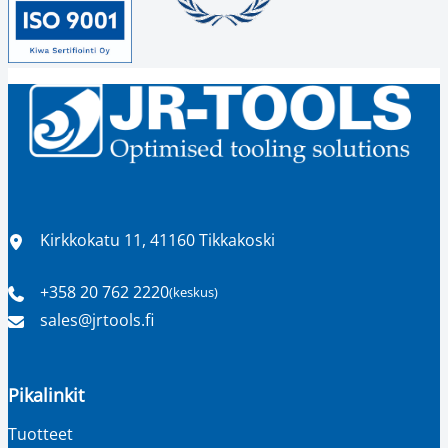
Sijainti
Kirkkokatu 11, 41160 Tikkakoski
+358 20 762 2220
(keskus)
Puhelinnumero
Sähköpostiosoite
sales​@jrtools.fi
Pikalinkit
Tuotteet