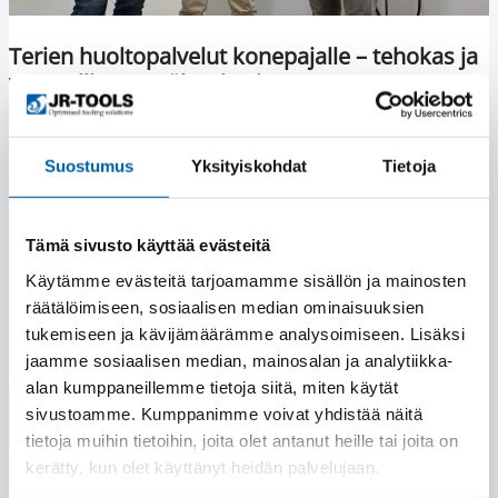
Terien huoltopalvelut konepajalle – tehokas ja
vastuullinen terähuolto | Case R-Component
Tässä case-esimerkissä R-Component kertoo, miten JR-
Toolsin lastuavat työkalut ja asiakaslähtöinen
Suostumus
Yksityiskohdat
Tietoja
työkaluhuolto ovat tehostaneet konepajan tuotantoa,
parantaneet toimitusvarmuutta ja tukeneet vastuullista
liiketoimintaa.
Tämä sivusto käyttää evästeitä
Käytämme evästeitä tarjoamamme sisällön ja mainosten
Lue lisää
räätälöimiseen, sosiaalisen median ominaisuuksien
tukemiseen ja kävijämäärämme analysoimiseen. Lisäksi
jaamme sosiaalisen median, mainosalan ja analytiikka-
alan kumppaneillemme tietoja siitä, miten käytät
sivustoamme. Kumppanimme voivat yhdistää näitä
tietoja muihin tietoihin, joita olet antanut heille tai joita on
kerätty, kun olet käyttänyt heidän palvelujaan.