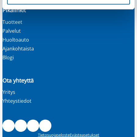
Pikalinkit
Tuotteet
Palvelut
Huoltoauto
Ajankohtaista
Blogi
Ota yhteyttä
Yritys
Yhteystiedot
Facebook
Instagram
LinkedIn
Youtube
Tietosuojaseloste
Evästeasetukset