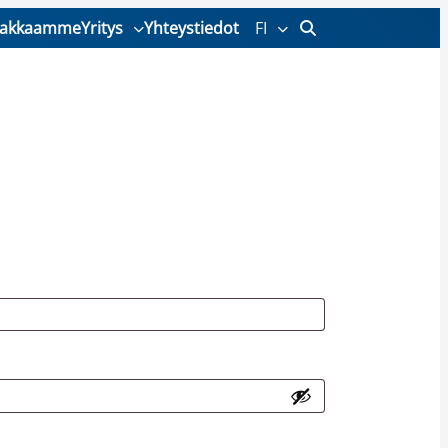
iakkaamme
Yritys
Yhteystiedot
FI