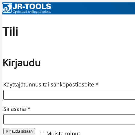
Tili
Kirjaudu
Vaaditaan
Käyttäjätunnus tai sähköpostiosoite
*
Vaaditaan
Salasana
*
Kirjaudu sisään
Muista minut