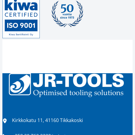
Sijainti
Kirkkokatu 11, 41160 Tikkakoski