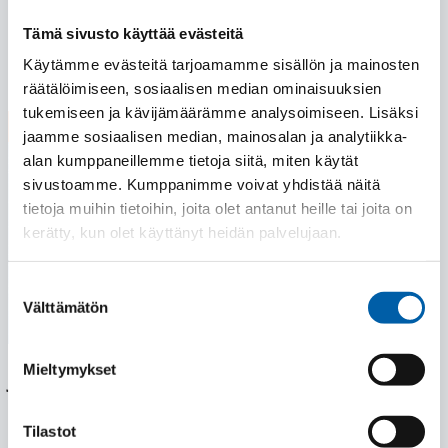
kesän.
Tämä sivusto käyttää evästeitä
Lue lisää
Käytämme evästeitä tarjoamamme sisällön ja mainosten
räätälöimiseen, sosiaalisen median ominaisuuksien
tukemiseen ja kävijämäärämme analysoimiseen. Lisäksi
28.05.2026
jaamme sosiaalisen median, mainosalan ja analytiikka-
alan kumppaneillemme tietoja siitä, miten käytät
sivustoamme. Kumppanimme voivat yhdistää näitä
tietoja muihin tietoihin, joita olet antanut heille tai joita on
kerätty, kun olet käyttänyt heidän palvelujaan.
Suostumuksen
Välttämätön
valinta
Mieltymykset
JAMK: Teollisuuden työpajasarja synnytti uusia
ideoita ja konkreettisia yhteistyöaskelia
Tilastot
JR-Tools oli monien muiden Keski-Suomen