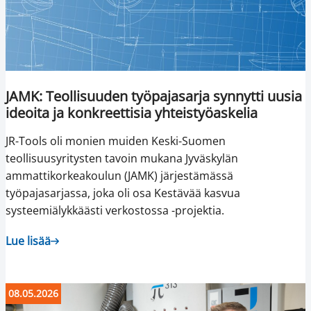
JAMK: Teollisuuden työpajasarja synnytti uusia
ideoita ja konkreettisia yhteistyöaskelia
JR-Tools oli monien muiden Keski-Suomen
teollisuusyritysten tavoin mukana Jyväskylän
ammattikorkeakoulun (JAMK) järjestämässä
työpajasarjassa, joka oli osa Kestävää kasvua
systeemiälykkäästi verkostossa -projektia.
Lue lisää
08.05.2026