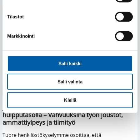
21.04.2026
Tilastot
Markkinointi
Salli kaikki
Salli valinta
Kiellä
JR-Toolsin henkilöstötyytyväisyys
huipputasolla – Vahvuuksina työn joustot,
ammattiylpeys ja tiimityö
Tuore henkilöstökyselymme osoittaa, että