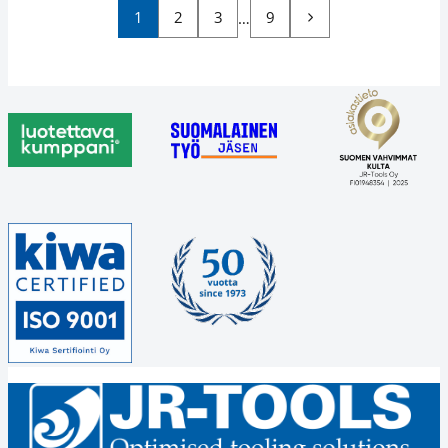
1
2
3
9
…
Seuraava
sivu