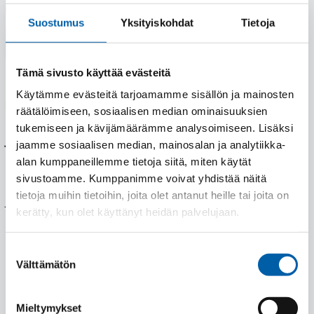
Suostumus
Yksityiskohdat
Tietoja
Tämä sivusto käyttää evästeitä
Käytämme evästeitä tarjoamamme sisällön ja mainosten
räätälöimiseen, sosiaalisen median ominaisuuksien
tukemiseen ja kävijämäärämme analysoimiseen. Lisäksi
JR-Toolsin asiakastyytyväisyys erittäin
jaamme sosiaalisen median, mainosalan ja analytiikka-
korkealla tasolla – Asiantuntemus, korkea
alan kumppaneillemme tietoja siitä, miten käytät
laatu ja terähuoltopalvelu avaintekijöinä
sivustoamme. Kumppanimme voivat yhdistää näitä
tietoja muihin tietoihin, joita olet antanut heille tai joita on
JR-Toolsin tuoreen asiakastyytyväisyyskyselyn tulokset
kerätty, kun olet käyttänyt heidän palvelujaan.
osoittavat, että panostukset laadukkaisiin tuotteisiin ja
asiantuntevaan palveluun näkyvät konkreettisesti
Suostumuksen
asiakkaiden arjessa.
Välttämätön
valinta
Lue lisää
Mieltymykset