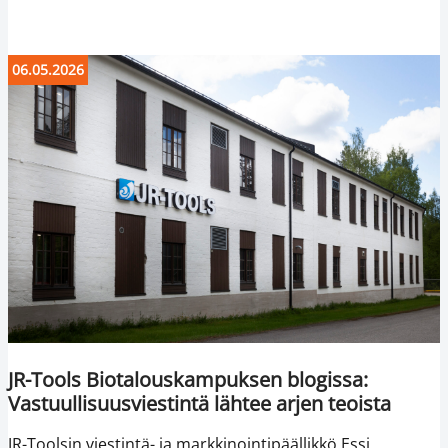
06.05.2026
JR-Tools Biotalouskampuksen blogissa:
Vastuullisuusviestintä lähtee arjen teoista
JR-Toolsin viestintä- ja markkinointipäällikkö Essi