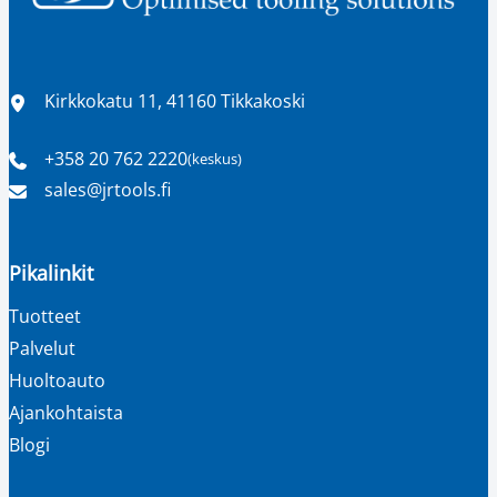
Sijainti
Kirkkokatu 11, 41160 Tikkakoski
+358 20 762 2220
(keskus)
Puhelinnumero
Sähköpostiosoite
sales​@jrtools.fi
Pikalinkit
Tuotteet
Palvelut
Huoltoauto
Ajankohtaista
Blogi