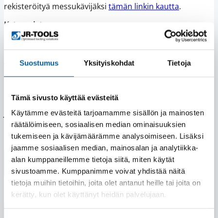
rekisteröityä messukävijäksi
tämän linkin kautta
.
Kategoriat
Uutinen
Avainsanat
Suostumus
Yksityiskohdat
Tietoja
alihankintamessut
alihankinta-messut
alihankinta-messut 2026
Tämä sivusto käyttää evästeitä
Jaa sosiaalisessa mediassa
Käytämme evästeitä tarjoamamme sisällön ja mainosten
räätälöimiseen, sosiaalisen median ominaisuuksien
Jaa
Jaa
Jaa
Jaa
tukemiseen ja kävijämäärämme analysoimiseen. Lisäksi
Facebookissa
viestipalvelu
LinkedInissä
WhatsAppissa
jaamme sosiaalisen median, mainosalan ja analytiikka-
X:ssä
alan kumppaneillemme tietoja siitä, miten käytät
sivustoamme. Kumppanimme voivat yhdistää näitä
tietoja muihin tietoihin, joita olet antanut heille tai joita on
kerätty, kun olet käyttänyt heidän palvelujaan.