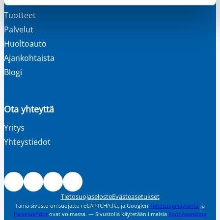
Tuotteet
Palvelut
Huoltoauto
Ajankohtaista
Blogi
Ota yhteyttä
Yritys
Yhteystiedot
Facebook
Instagram
LinkedIn
Youtube
Tietosuojaseloste
Evästeasetukset
Tämä sivusto on suojattu reCAPTCHA:lla, ja Googlen
Tietosuojakäytäntö
ja
Palveluehdot
ovat voimassa. — Sivustolla käytetään ilmaisia
Font Awesome