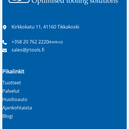
Sijainti
Kirkkokatu 11, 41160 Tikkakoski
+358 20 762 2220
(keskus)
Puhelinnumero
Sähköpostiosoite
sales​@jrtools.fi
Pikalinkit
Tuotteet
Palvelut
Huoltoauto
Ajankohtaista
Blogi