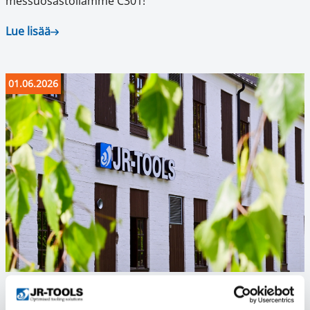
messuosastollamme C301!
Lue lisää
01.06.2026
Myyntimme palvelee läpi kesän