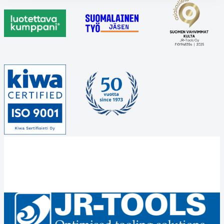
Facebookissa
viestipalvelu
LinkedInissä
WhatsAppissa
X:ssä