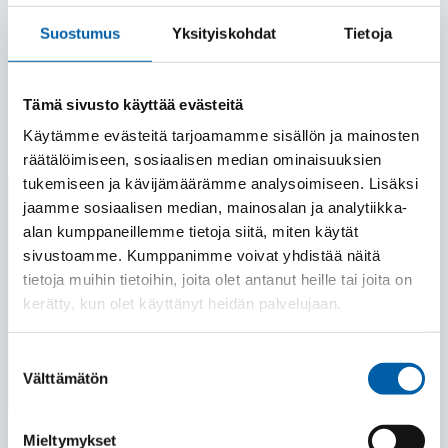
Kesä on täällä ja lomat lähestyvät! Myyntimme lomailee
Suostumus
Yksityiskohdat
Tietoja
porrastetusti, joten palvelemme asiakkaitamme läpi
kesän.
Tämä sivusto käyttää evästeitä
Lue lisää
Käytämme evästeitä tarjoamamme sisällön ja mainosten
räätälöimiseen, sosiaalisen median ominaisuuksien
tukemiseen ja kävijämäärämme analysoimiseen. Lisäksi
28.05.2026
jaamme sosiaalisen median, mainosalan ja analytiikka-
alan kumppaneillemme tietoja siitä, miten käytät
sivustoamme. Kumppanimme voivat yhdistää näitä
tietoja muihin tietoihin, joita olet antanut heille tai joita on
kerätty, kun olet käyttänyt heidän palvelujaan.
Suostumuksen
Välttämätön
valinta
Mieltymykset
JAMK: Teollisuuden työpajasarja synnytti uusia