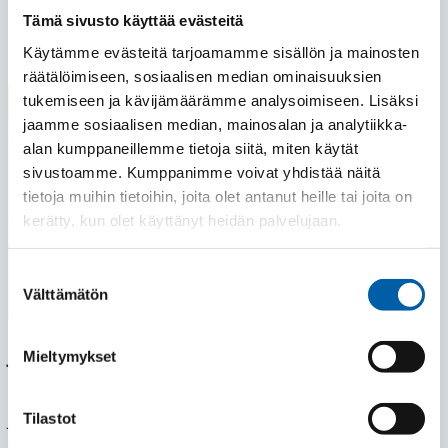
Tämä sivusto käyttää evästeitä
Lue lisää
Käytämme evästeitä tarjoamamme sisällön ja mainosten
räätälöimiseen, sosiaalisen median ominaisuuksien
tukemiseen ja kävijämäärämme analysoimiseen. Lisäksi
28.05.2026
jaamme sosiaalisen median, mainosalan ja analytiikka-
alan kumppaneillemme tietoja siitä, miten käytät
sivustoamme. Kumppanimme voivat yhdistää näitä
tietoja muihin tietoihin, joita olet antanut heille tai joita on
kerätty, kun olet käyttänyt heidän palvelujaan.
Suostumuksen
Välttämätön
valinta
JAMK: Teollisuuden työpajasarja synnytti uusia
Mieltymykset
ideoita ja konkreettisia yhteistyöaskelia
JR-Tools oli monien muiden Keski-Suomen
Tilastot
teollisuusyritysten tavoin mukana Jyväskylän