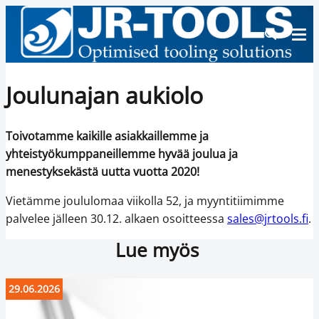
Joulunajan aukiolo
Toivotamme kaikille asiakkaillemme ja
yhteistyökumppaneillemme hyvää joulua ja
menestyksekästä uutta vuotta 2020!
Vietämme joululomaa viikolla 52, ja myyntitiimimme
palvelee jälleen 30.12. alkaen osoitteessa
sales@jrtools.fi
.
Lue myös
29.06.2026