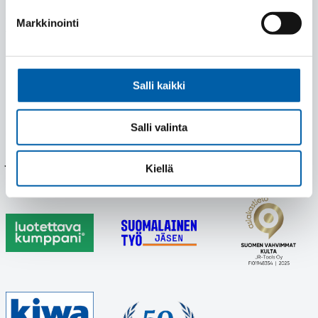
ammattikorkeakoulun (JAMK) järjestämässä
Markkinointi
työpajasarjassa, joka oli osa Kestävää kasvua
systeemiälykkäästi verkostossa -projektia.
Lue lisää
Salli kaikki
Kategoriat
Salli valinta
Uutinen
Jaa sosiaalisessa mediassa
Kiellä
Jaa
Jaa
Jaa
Jaa
Facebookissa
viestipalvelu
LinkedInissä
WhatsAppissa
X:ssä