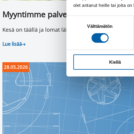
olet antanut heille tai joita o
Myyntimme palvelee läpi kesän
Suostumuksen
Välttämätön
valinta
Kesä on täällä ja lomat lähestyvät! Myyntimme loma
Lue lisää
Kiellä
28.05.2026