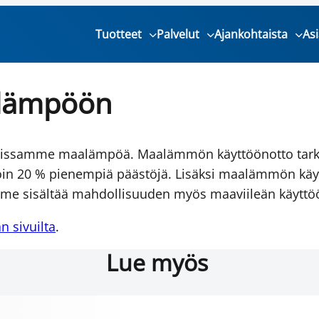
Tuotteet
Palvelut
Ajankohtaista
As
alämpöön
tiloissamme maalämpöä. Maalämmön käyttöönotto tarko
oin 20 % pienempiä päästöjä. Lisäksi maalämmön käy
me sisältää mahdollisuuden myös maaviileän käyttö
 sivuilta
.
Lue myös