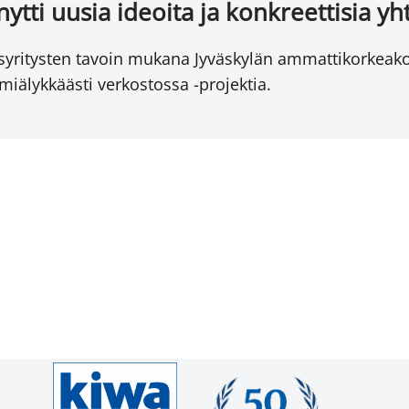
tti uusia ideoita ja konkreettisia yh
syritysten tavoin mukana Jyväskylän ammattikorkeako
miälykkäästi verkostossa -projektia.