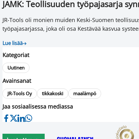
JAMK: Teollisuuden työpajasarja synny
JR-Tools oli monien muiden Keski-Suomen teollisuu
työpajasarjassa, joka oli osa Kestävää kasvua systee
Lue lisää
Kategoriat
Uutinen
Avainsanat
JR-Tools Oy
tikkakoski
maalämpö
Jaa sosiaalisessa mediassa
Jaa
Jaa
Jaa
Jaa
Facebookissa
viestipalvelu
LinkedInissä
WhatsAppissa
X:ssä