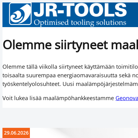
Olemme siirtyneet ma
Olemme tällä viikolla siirtyneet käyttämään toimi
toisaalta suurempaa energiaomavaraisuutta sekä n
työskentelyolosuhteet. Uusi maalämpöjärjestelmäm
Voit lukea lisää maalämpöhankkeestamme
Geonovan
29.06.2026