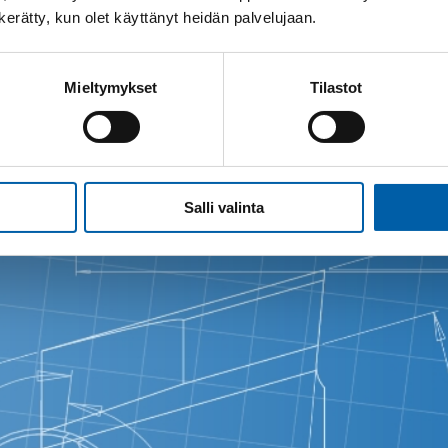
n kerätty, kun olet käyttänyt heidän palvelujaan.
Mieltymykset
Tilastot
ilee porrastetusti, joten palvelemme asiakkaitamme l
Salli valinta