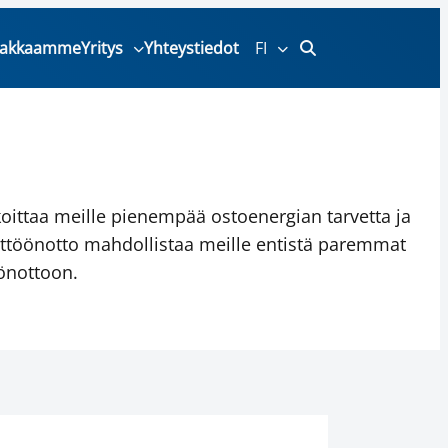
iakkaamme
Yritys
Yhteystiedot
FI
ittaa meille pienempää ostoenergian tarvetta ja
ttöönotto mahdollistaa meille entistä paremmat
önottoon.