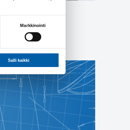
Markkinointi
äpi kesän.
Salli kaikki