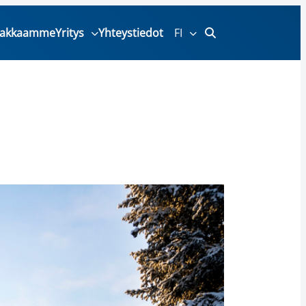
iakkaamme
Yritys
Yhteystiedot
FI