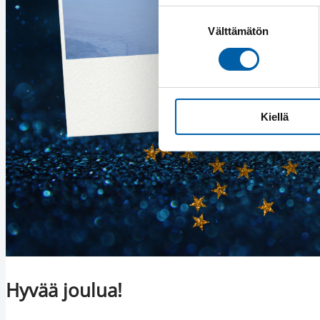
Suostumuksen
Välttämätön
valinta
Kiellä
Hyvää joulua!