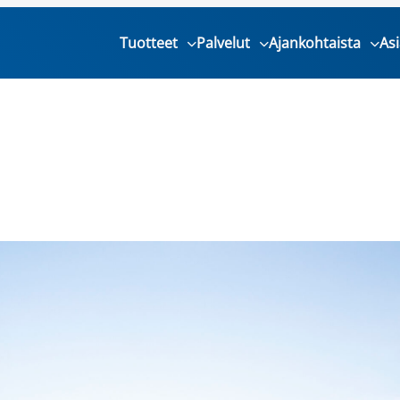
Tuotteet
Palvelut
Ajankohtaista
As