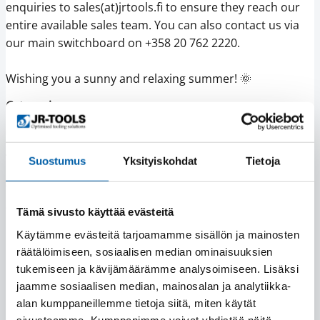
enquiries to sales(at)jrtools.fi to ensure they reach our
entire available sales team. You can also contact us via
our main switchboard on +358 20 762 2220.
Wishing you a sunny and relaxing summer! 🌞
Categories
News
Tags
Suostumus
Yksityiskohdat
Tietoja
metal cutting tools
tool reconditioning
summer holidays
Tämä sivusto käyttää evästeitä
Share on social media
Käytämme evästeitä tarjoamamme sisällön ja mainosten
räätälöimiseen, sosiaalisen median ominaisuuksien
Share
Share
Share
Share
tukemiseen ja kävijämäärämme analysoimiseen. Lisäksi
on
on
on
on
jaamme sosiaalisen median, mainosalan ja analytiikka-
Facebook
X
LinkedIn
WhatsApp
alan kumppaneillemme tietoja siitä, miten käytät
sivustoamme. Kumppanimme voivat yhdistää näitä