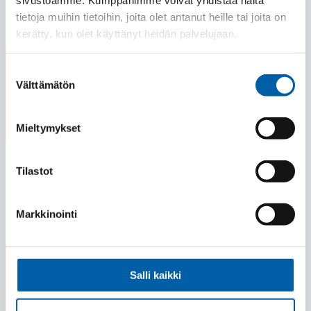
tietoja muihin tietoihin, joita olet antanut heille tai joita on
kerätty, kun olet käyttänyt heidän palvelujaan.
Suostumuksen
Välttämätön
valinta
Mieltymykset
Tilastot
Markkinointi
Salli kaikki