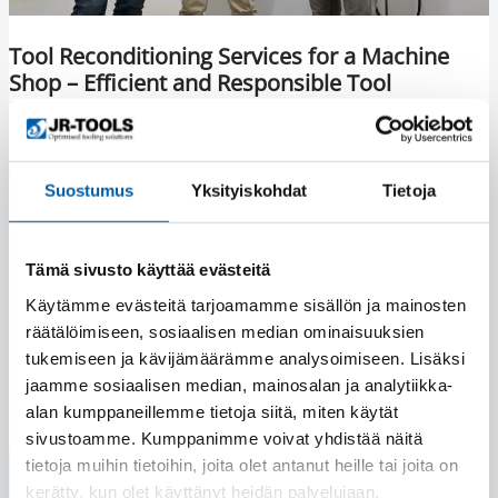
Tool Reconditioning Services for a Machine
Shop – Efficient and Responsible Tool
Reconditioning | Case R-Component
In this case article, R-Component Oy explains how JR-
Tools’ metal cutting tools and customer-focused tool...
Suostumus
Yksityiskohdat
Tietoja
Read more
Tämä sivusto käyttää evästeitä
Käytämme evästeitä tarjoamamme sisällön ja mainosten
räätälöimiseen, sosiaalisen median ominaisuuksien
tukemiseen ja kävijämäärämme analysoimiseen. Lisäksi
jaamme sosiaalisen median, mainosalan ja analytiikka-
alan kumppaneillemme tietoja siitä, miten käytät
sivustoamme. Kumppanimme voivat yhdistää näitä
tietoja muihin tietoihin, joita olet antanut heille tai joita on
kerätty, kun olet käyttänyt heidän palvelujaan.