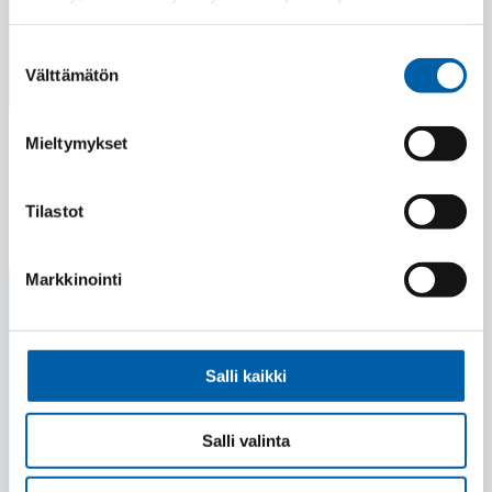
Suostumuksen
Välttämätön
valinta
Mieltymykset
Tilastot
Markkinointi
Salli kaikki
Location
Kirkkokatu 11, 41160 Tikkakoski, Finland
Salli valinta