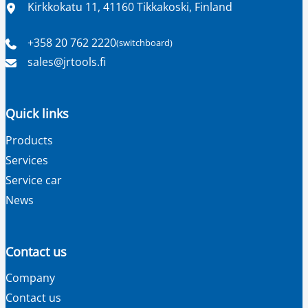
Location
Kirkkokatu 11, 41160 Tikkakoski, Finland
+358 20 762 2220
(switchboard)
Phone
Email
sales​@jrtools.fi
number
address
Quick links
Products
Services
Service car
News
Contact us
Company
Contact us