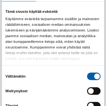
Our sales team will be serving our customers throughout
the summer.
Tämä sivusto käyttää evästeitä
Read more
Käytämme evästeitä tarjoamamme sisällön ja mainosten
räätälöimiseen, sosiaalisen median ominaisuuksien
tukemiseen ja kävijämäärämme analysoimiseen. Lisäksi
23.04.2026
jaamme sosiaalisen median, mainosalan ja analytiikka-
alan kumppaneillemme tietoja siitä, miten käytät
sivustoamme. Kumppanimme voivat yhdistää näitä
tietoja muihin tietoihin, joita olet antanut heille tai joita on
kerätty, kun olet käyttänyt heidän palvelujaan.
Suostumuksen
Välttämätön
valinta
Mieltymykset
Tilastot