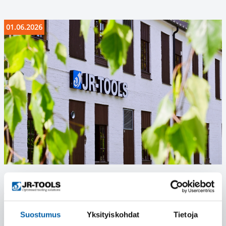
01.06.2026
Our sales team will be available throughout
the summer
Suostumus
Yksityiskohdat
Tietoja
Summer is here and the holiday season is approaching!