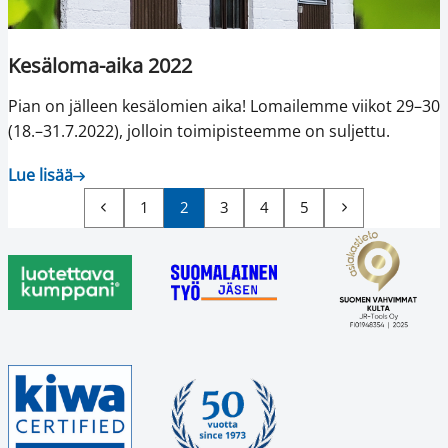
Kesäloma-aika 2022
Pian on jälleen kesälomien aika! Lomailemme viikot 29–30
(18.–31.7.2022), jolloin toimipisteemme on suljettu.
Lue lisää
1
2
3
4
5
Edellinen
Seuraava
sivu
sivu