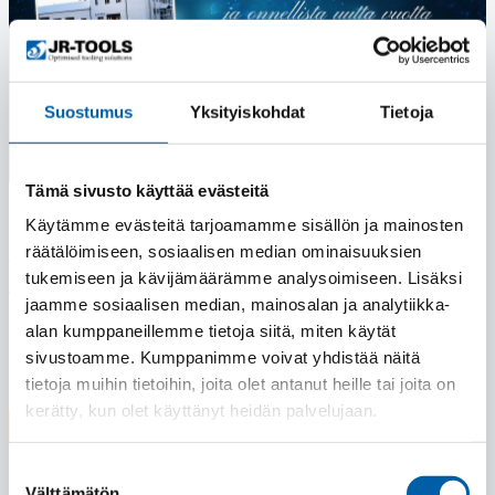
Suostumus
Yksityiskohdat
Tietoja
Tämä sivusto käyttää evästeitä
Hyvää joulua!
Käytämme evästeitä tarjoamamme sisällön ja mainosten
räätälöimiseen, sosiaalisen median ominaisuuksien
Toivotamme kaikille hyvää joulua ja onnellista uutta
tukemiseen ja kävijämäärämme analysoimiseen. Lisäksi
vuotta 2024!
jaamme sosiaalisen median, mainosalan ja analytiikka-
alan kumppaneillemme tietoja siitä, miten käytät
Lue lisää
sivustoamme. Kumppanimme voivat yhdistää näitä
tietoja muihin tietoihin, joita olet antanut heille tai joita on
kerätty, kun olet käyttänyt heidän palvelujaan.
31.08.2023
Suostumuksen
Välttämätön