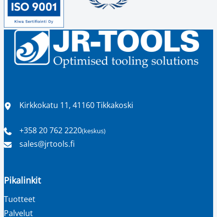
Sijainti
Kirkkokatu 11, 41160 Tikkakoski
+358 20 762 2220
(keskus)
Puhelinnumero
Sähköpostiosoite
sales​@jrtools.fi
Pikalinkit
Tuotteet
Palvelut